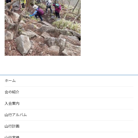
ホーム
会の紹介
入会案内
山行アルバム
山行計画
山行実績