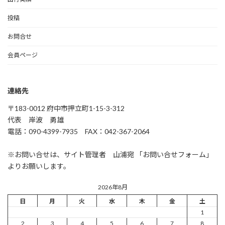
投稿
お問合せ
会員ページ
連絡先
〒183-0012 府中市押立町1-15-3-312
代表 岸波 勇雄
電話：090-4399-7935 FAX：042-367-2064
※お問い合せは、サイト管理者 山浦宛 「お問い合せフォーム」
よりお願いします。
2026年8月
日
月
火
水
木
金
土
1
2
3
4
5
6
7
8