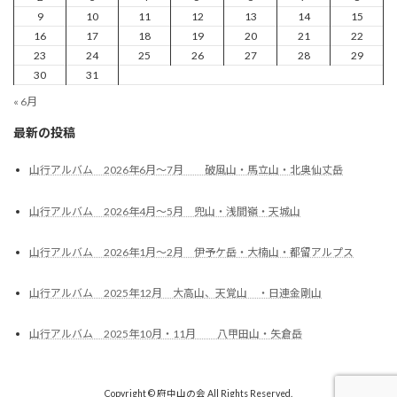
9
10
11
12
13
14
15
16
17
18
19
20
21
22
23
24
25
26
27
28
29
30
31
« 6月
最新の投稿
山行アルバム 2026年6月～7月 破風山・馬立山・北奥仙丈岳
山行アルバム 2026年4月～5月 兜山・浅間嶺・天城山
山行アルバム 2026年1月～2月 伊予ケ岳・大楠山・都留アルプス
山行アルバム 2025年12月 大高山、天覚山 ・日連金剛山
山行アルバム 2025年10月・11月 八甲田山・矢倉岳
Copyright © 府中山の会 All Rights Reserved.