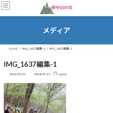
コ
ナ
ン
ビ
テ
ゲ
ン
ー
ツ
シ
へ
ョ
メディア
ス
ン
キ
に
ッ
移
プ
動
HOME
IMG_1637編集-1
IMG_1637編集-1
IMG_1637編集-1
最
2024-07-21
2024-07-21
yama
終
更
新
日
時
: