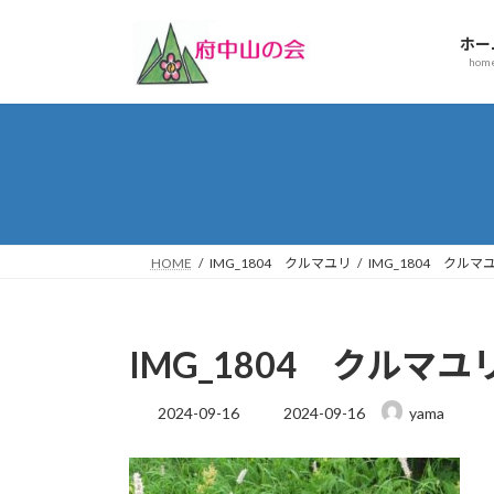
コ
ナ
ン
ビ
ホー
テ
ゲ
hom
ン
ー
ツ
シ
へ
ョ
ス
ン
キ
に
ッ
移
プ
動
HOME
IMG_1804 クルマユリ
IMG_1804 クルマ
IMG_1804 クルマユ
最
2024-09-16
2024-09-16
yama
終
更
新