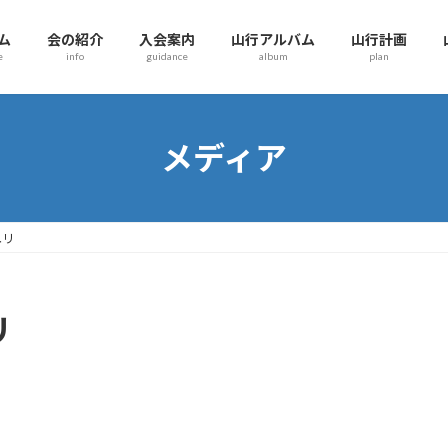
ム
会の紹介
入会案内
山行アルバム
山行計画
e
info
guidance
album
plan
メディア
ユリ
リ