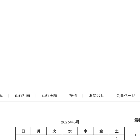
ム
山行計画
山行実績
投稿
お問合せ
会員ページ
最
2026年8月
日
月
火
水
木
金
土
1