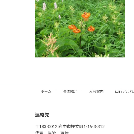
日
時
:
ホーム
会の紹介
入会案内
山行アルバ
連絡先
〒183-0012 府中市押立町1-15-3-312
代表 岸波 勇雄