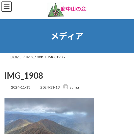
コ
ナ
ン
ビ
テ
ゲ
ン
ー
ツ
シ
へ
ョ
メディア
ス
ン
キ
に
ッ
移
プ
動
HOME
IMG_1908
IMG_1908
IMG_1908
最
2024-11-13
2024-11-13
yama
終
更
新
日
時
: