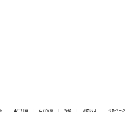
ム
山行計画
山行実績
投稿
お問合せ
会員ページ