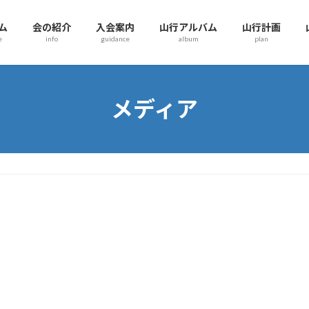
ム
会の紹介
入会案内
山行アルバム
山行計画
e
info
guidance
album
plan
メディア