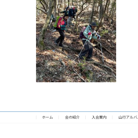
日
時
:
ホーム
会の紹介
入会案内
山行アルバ