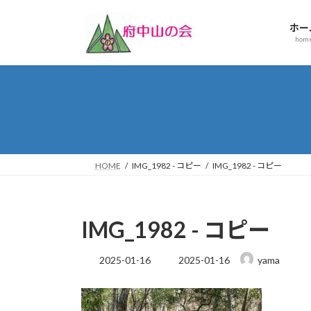
コ
ナ
ン
ビ
ホー
テ
ゲ
hom
ン
ー
ツ
シ
へ
ョ
ス
ン
キ
に
ッ
移
プ
動
HOME
IMG_1982 - コピー
IMG_1982 - コピー
IMG_1982 - コピー
最
2025-01-16
2025-01-16
yama
終
更
新