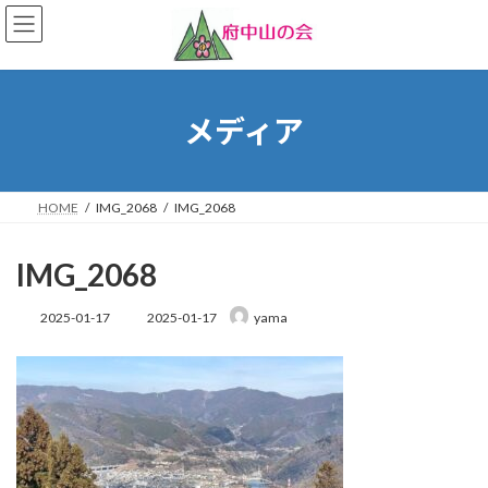
コ
ナ
ン
ビ
テ
ゲ
ン
ー
ツ
シ
へ
ョ
メディア
ス
ン
キ
に
ッ
移
プ
動
HOME
IMG_2068
IMG_2068
IMG_2068
最
2025-01-17
2025-01-17
yama
終
更
新
日
時
: