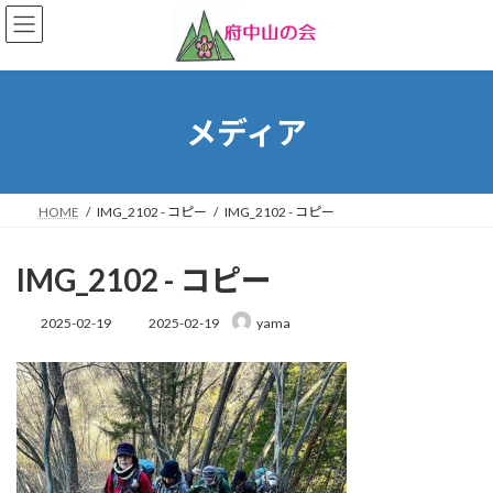
コ
ナ
ン
ビ
テ
ゲ
ン
ー
ツ
シ
へ
ョ
メディア
ス
ン
キ
に
ッ
移
プ
動
HOME
IMG_2102 - コピー
IMG_2102 - コピー
IMG_2102 - コピー
最
2025-02-19
2025-02-19
yama
終
更
新
日
時
: