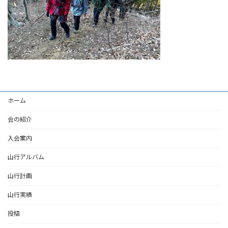
ホーム
会の紹介
入会案内
山行アルバム
山行計画
山行実績
投稿