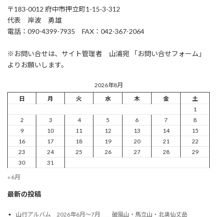
〒183-0012 府中市押立町1-15-3-312
代表 岸波 勇雄
電話：090-4399-7935 FAX：042-367-2064
※お問い合せは、サイト管理者 山浦宛 「お問い合せフォーム」
よりお願いします。
2026年8月
日
月
火
水
木
金
土
1
2
3
4
5
6
7
8
9
10
11
12
13
14
15
16
17
18
19
20
21
22
23
24
25
26
27
28
29
30
31
« 6月
最新の投稿
山行アルバム 2026年6月～7月 破風山・馬立山・北奥仙丈岳