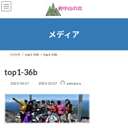
コ
ナ
ン
ビ
テ
ゲ
ン
ー
ツ
シ
へ
ョ
メディア
ス
ン
キ
に
ッ
移
プ
動
HOME
top1-36b
top1-36b
top1-36b
最
2023-10-27
2023-10-27
yamaura
終
更
新
日
時
: