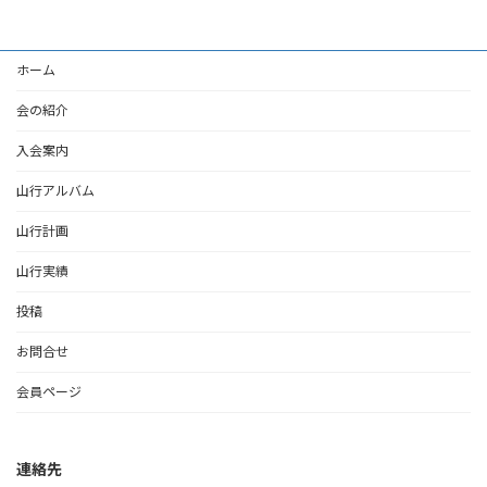
ホーム
会の紹介
入会案内
山行アルバム
山行計画
山行実績
投稿
お問合せ
会員ページ
連絡先